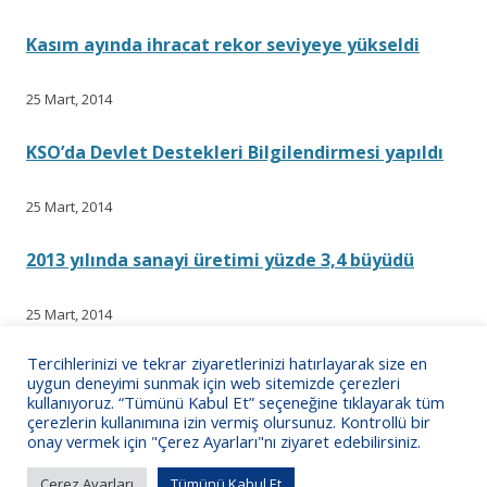
Kasım ayında ihracat rekor seviyeye yükseldi
25 Mart, 2014
KSO’da Devlet Destekleri Bilgilendirmesi yapıldı
25 Mart, 2014
2013 yılında sanayi üretimi yüzde 3,4 büyüdü
25 Mart, 2014
Tercihlerinizi ve tekrar ziyaretlerinizi hatırlayarak size en
Araç Ağırlıkları ve Boyutları Hk.
uygun deneyimi sunmak için web sitemizde çerezleri
kullanıyoruz. “Tümünü Kabul Et” seçeneğine tıklayarak tüm
çerezlerin kullanımına izin vermiş olursunuz. Kontrollü bir
14 Şubat, 2013
onay vermek için "Çerez Ayarları"nı ziyaret edebilirsiniz.
Çerez Ayarları
Tümünü Kabul Et