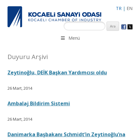
TR
|
EN
KSO 3500’ü aşkın sanayi kuruluşuna uzman çalışanları ile İzmit
Menü
Merkez, Çayırova, Dilovası, Gebze ve İMES OSB’deki ofisleri ile
hizmet vermektedir.
Duyuru Arşivi
Zeytinoğlu, DEİK Başkan Yardımcısı oldu
26 Mart, 2014
Ambalaj Bildirim Sistemi
26 Mart, 2014
Danimarka Başbakanı Schmidt’in Zeytinoğlu’na